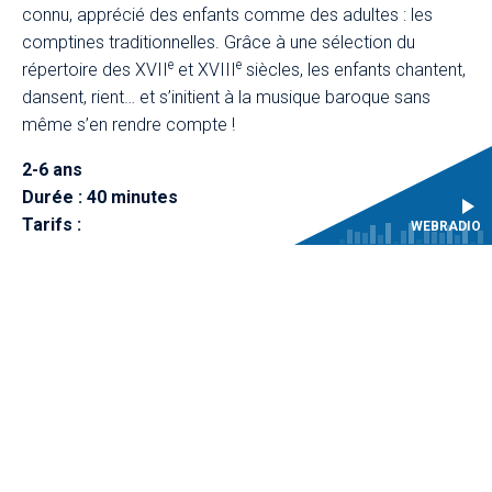
connu, apprécié des enfants comme des adultes : les
comptines traditionnelles. Grâce à une sélection du
e
e
répertoire des XVII
et XVIII
siècles, les enfants chantent,
dansent, rient… et s’initient à la musique baroque sans
même s’en rendre compte !
2-6 ans
Durée : 40 minutes
Tarifs :
WEBRADIO
15 € pour 1 enfant + 1 accompagnateur (10 € Pass
Destination)
8 € Tarif solidaire (étudiants et bénéficiaires des
minimas sociaux*)
10 € par enfant supplémentaire
5 € Tarif solidaire (étudiants et bénéficiaires des
minimas sociaux*)
5 € par accompagnateur supplémentaire