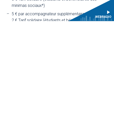
minimas sociaux*)
5 € par accompagnateur supplémentaire
WEBRADIO
2 € Tarif solidaire (étudiants et bénéficiaires des
minimas sociaux*)
*sur présentation de justificatif
14h
Jeu de piste "À la poursuite du temps
perdu"
Bizarre, bizarre… Que se passe-t-il donc au 22 avenue de
Paris ? Une mystérieuse malédiction s’est abattue sur le