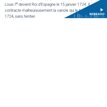
er
Louis I
devient Roi d’Espagne le 15 janvier 1724. Il
contracte malheureusement la variole qui le tue le 31 août
WEBRADIO
1724, sans héritier.
er
Louis I
Le Bien Aimé, Roi de 150 jours, eut cependant
pour ses funérailles un splendide
Requiem
à deux chœurs
signé par son Maître de Chapelle José de Torrès (1670-
1738), Maître de la Chapelle de Madrid durant trente et un
ans, ressuscité par le jeune et talentueux Alberto Miguélez
Rouco, à la direction d’interprètes français et espagnols,
pour un programme totalement inédit qui fera retentir la
musique de la Real Capella de Madrid dans la Chapelle
royale de Versailles !