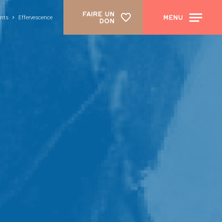
FAIRE UN
MENU
nts
Effervescence
DON