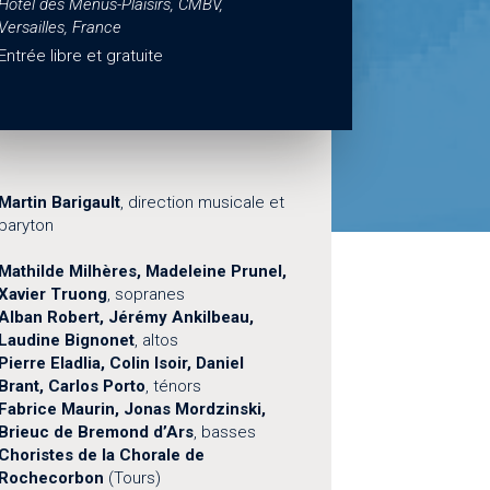
Hôtel des Menus-Plaisirs, CMBV,
Versailles, France
Entrée libre et gratuite
Martin Barigault
, direction musicale et
baryton
Mathilde Milhères, Madeleine Prunel,
Xavier Truong
, sopranes
Alban Robert, Jérémy Ankilbeau,
Laudine Bignonet
, altos
Pierre Eladlia, Colin Isoir, Daniel
Brant, Carlos Porto
, ténors
Fabrice Maurin, Jonas Mordzinski,
Brieuc de Bremond d’Ars
, basses
Choristes de la Chorale de
Rochecorbon
(Tours)