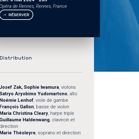
Opéra de Rennes, Rennes, France
RÉSERVER
Distribution
Josef Zak, Sophie Iwamura
, violons
Satryo Aryobimo Yudomartono
, alto
Noémie Lenhof
, viole de gambe
François Gallon
, basse de violon
Maria Christina Cleary
, harpe triple
Guillaume Haldenwang
, clavecin et
direction
Marie Théoleyre
, soprano et direction