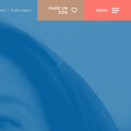
FAIRE UN
MENU
ents
Éclats royaux
DON