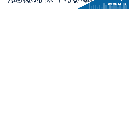
Todesbanden
et la BWV 131
Aus der Tiefen
.
WEBRADIO
Au fil des Jeudis musicaux, la Maîtrise du CMBV sera
rejointe par les forces instrumentales des CRR de
Versailles Grand Parc, Boulogne-Billancourt et Paris, ainsi
que du CRD de Paris-Saclay. Les étudiants de la classe
d’orgue du CNSMD de Paris feront entendre chaque
semaine le magnifique orgue Clicquot/Boisseau-Cattiaux
de la Chapelle royale.
Une saison riche en découvertes et en surprises !
INFORMATIONS PRATIQUES
Entrée gratuite dans la limite des places disponibles