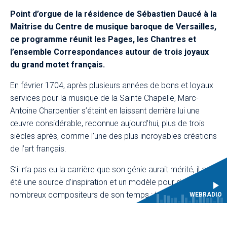
Point d’orgue de la résidence de Sébastien Daucé à la
Maîtrise du Centre de musique baroque de Versailles,
ce programme réunit les Pages, les Chantres et
l’ensemble Correspondances autour de trois joyaux
du grand motet français.
En février 1704, après plusieurs années de bons et loyaux
services pour la musique de la Sainte Chapelle, Marc-
Antoine Charpentier s’éteint en laissant derrière lui une
œuvre considérable, reconnue aujourd’hui, plus de trois
siècles après, comme l’une des plus incroyables créations
de l’art français.
S’il n’a pas eu la carrière que son génie aurait mérité, il a
été une source d’inspiration et un modèle pour de
nombreux compositeurs de son temps : tous le
WEBRADIO
connaissaient, scrutaient ses œuvres, et lui vouaient une
admiration particulière. Deux d’entre eux, André Campra et