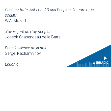
Così fan tutte: Act I no. 10 aria Despina: "In uomini, in
soldati"
W.A. Mozart
J'avois juré de n'aymer plus
Joseph Chabenceau de la Barre
Dans le silence de la nuit
Sergei Rachamninov
WEBRADIO
Erlkönig
F. Schubert
Orfeo, O tu ch'inanzi morte
Claudio Monteverdi
Audite Caeli, "Vidit Dominus"
Michel-Richard de Lalande