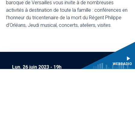
baroque de Versailles vous invite à de nombreuses
activités à destination de toute la famille : conférences en
l’honneur du tricentenaire de la mort du Régent Philippe
d’Orléans, Jeudi musical, concerts, ateliers, visites.
WEBRADIO
Lun. 26 juin 2023
-
19h
Salle des fêtes de l'Hôtel de Ville de Versailles
Entrée libre dans la limite des places disponibles
Emmanuelle Gal
, direction musicale
Chœurs primaires du CMBV