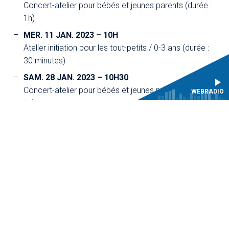
Concert-atelier pour bébés et jeunes parents (durée :
1h)
MER. 11 JAN. 2023 – 10H
Atelier initiation pour les tout-petits / 0-3 ans (durée :
30 minutes)
SAM. 28 JAN. 2023 – 10H30
Concert-atelier pour bébés et jeunes parents (durée :
WEBRADIO
1h)
MER. 8 FÉV. 2023 – 10H
Atelier initiation pour les tout-petits / 0-3 ans (durée :
30 minutes)
Tarif par activité : 15€