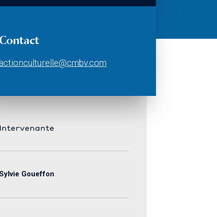
Contact
actionculturelle@cmbv.com
Intervenante
Sylvie Goueffon