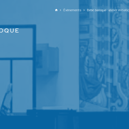
ALLER AU CONTENU PRINCIPAL
Événements
Bébé baroque : atelier initiati