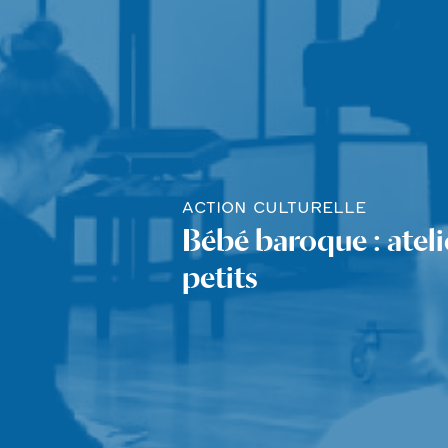
ACTION CULTURELLE
Bébé baroque : atelie
petits