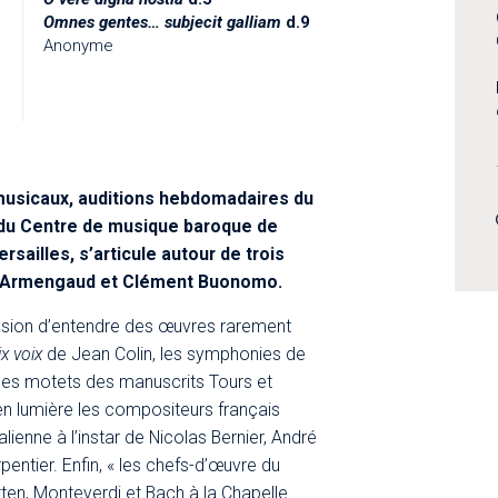
Omnes gentes… subjecit galliam
d.9
Anonyme
musicaux, auditions hebdomadaires du
du Centre de musique baroque de
rsailles, s’articule autour de trois
 Armengaud et Clément Buonomo.​
casion d’entendre des œuvres rarement
x voix
de Jean Colin, les symphonies de
es motets des manuscrits Tours et
a en lumière les compositeurs français
lienne à l’instar de Nicolas Bernier, André
entier. Enfin, « les chefs-d’œuvre du
itten, Monteverdi et Bach à la Chapelle