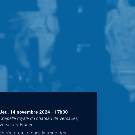
Jeu. 14 novembre 2024
-
17h30
Chapelle royale du château de Versailles,
Versailles, France
Entrée gratuite dans la limite des