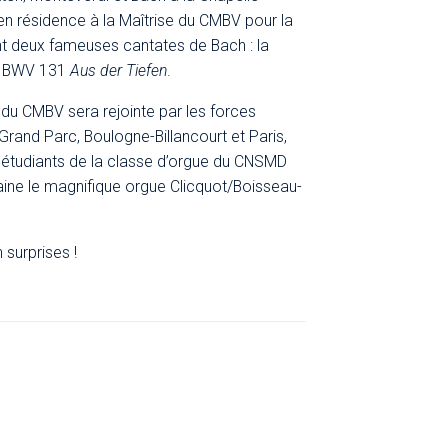
en résidence à la Maîtrise du CMBV pour la
t deux fameuses cantates de Bach : la
a BWV 131
Aus der Tiefen
.
e du CMBV sera rejointe par les forces
Grand Parc, Boulogne-Billancourt et Paris,
s étudiants de la classe d’orgue du CNSMD
ine le magnifique orgue Clicquot/Boisseau-
 surprises !
es disponibles (réservation en ligne