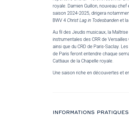
royale. Damien Guillon, nouveau chef 
saison 2024-2025, dirigera notammen
BWV 4
Christ Lag in Todesbanden
et l
Au fil des Jeudis musicaux, la Maîtris
instrumentales des CRR de Versailles 
ainsi que du CRD de Paris-Saclay. Le
de Paris feront entendre chaque sema
Cattiaux de la Chapelle royale.
Une saison riche en découvertes et en
INFORMATIONS PRATIQUES
Entrée gratuite dans la limite des plac