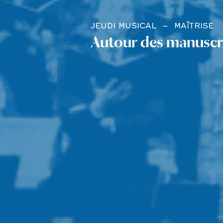
JEUDI MUSICAL
MAÎTRISE
Autour des manuscrit