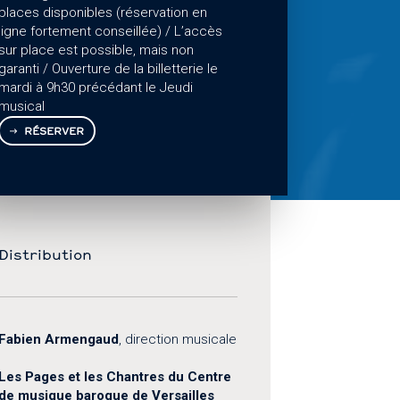
places disponibles (réservation en
ligne fortement conseillée) / L’accès
sur place est possible, mais non
garanti / Ouverture de la billetterie le
mardi à 9h30 précédant le Jeudi
musical
RÉSERVER
Distribution
Fabien Armengaud
, direction musicale
Les Pages et les Chantres du Centre
de musique baroque de Versailles