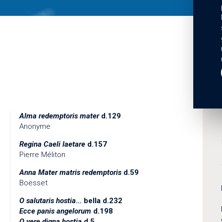
Alma redemptoris mater
d.129
Anonyme
Regina Caeli laetare
d.157
Pierre Méliton
Anna Mater matris redemptoris
d.59
Boësset
O salutaris hostia
… bella d.232
Ecce panis angelorum
d.198
O vere digna hostia
d.5