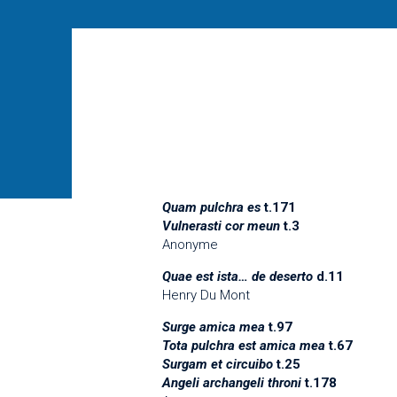
Quam pulchra es
t.171
Vulnerasti cor meun
t.3
Anonyme
Quae est ista… de deserto
d.11
Henry Du Mont
Surge amica mea
t.97
Tota pulchra est amica mea
t.67
Surgam et circuibo
t.25
Angeli archangeli throni
t.178