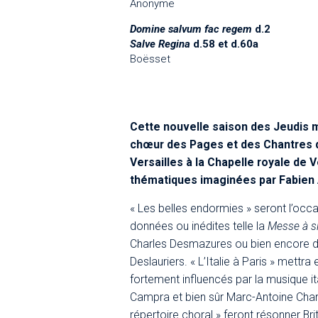
Anonyme
Domine salvum fac regem
d.2
Salve Regina
d.58 et d.60a
Boësset
Cette nouvelle saison des Jeudis 
chœur des Pages et des Chantres 
Versailles à la Chapelle royale de Ve
thématiques imaginées par Fabien
« Les belles endormies » seront l’oc
données ou inédites telle la
Messe à si
Charles Desmazures ou bien encore d
Deslauriers. « L’Italie à Paris » mettr
fortement influencés par la musique ita
Campra et bien sûr Marc-Antoine Charp
répertoire choral » feront résonner Br