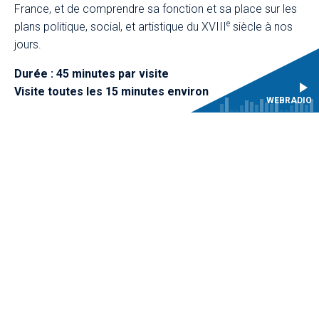
France, et de comprendre sa fonction et sa place sur les
e
plans politique, social, et artistique du XVIII
siècle à nos
jours.
Durée : 45 minutes par visite
Visite toutes les 15 minutes environ
WEBRADIO
Exposition d'instruments, décors,
marionnettes et costumes du CMBV
Déambulez dans les salles de l’Hôtel des Menus-Plaisirs,
aujourd’hui studios de répétition du Centre de musique
baroque de Versailles, et profitez de la proximité
exceptionnelle avec les instruments d’époque, les décors,