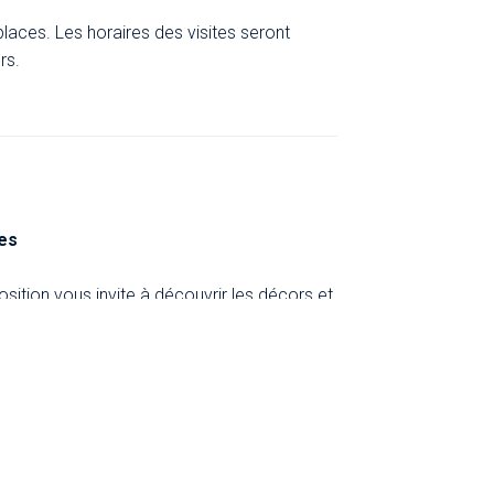
e places. Les horaires des visites seront
rs.
mes
sition vous invite à découvrir les décors et
 en décor et scénographe, et une sélection
aroque.
 places.