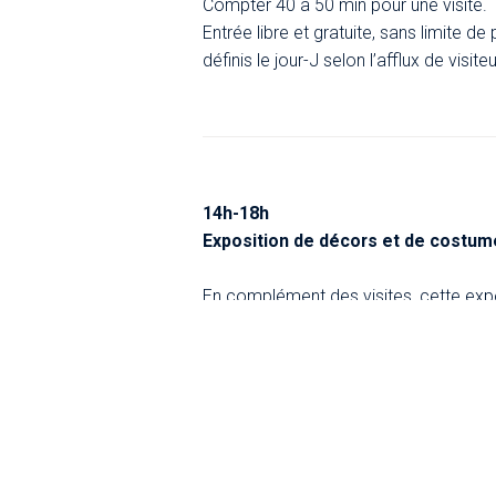
Compter 40 à 50 min pour une visite.
​Entrée libre et gratuite, sans limite d
définis le jour-J selon l’afflux de visiteu
14h-18h
Exposition de décors et de costu
En complément des visites, cette expo
maquettes d’Antoine Fontaine, peintre
de costumes de scène de l’époque b
Entrée libre et gratuite, sans limite de