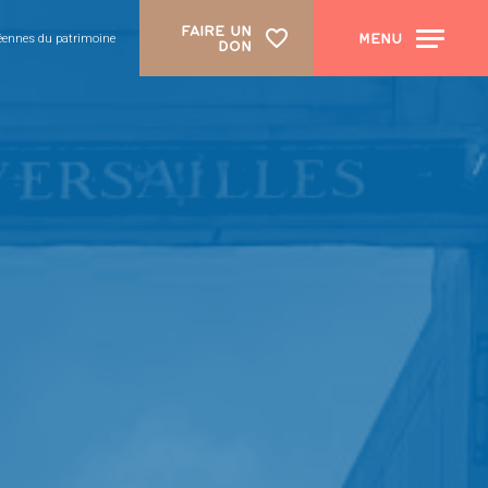
FAIRE UN
MENU
péennes du patrimoine
DON