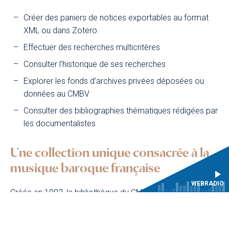
Créer des paniers de notices exportables au format
XML ou dans Zotero
Effectuer des recherches multicritères
Consulter l’historique de ses recherches
Explorer les fonds d’archives privées déposées ou
données au CMBV
Consulter des bibliographies thématiques rédigées par
les documentalistes
Une collection unique consacrée à la
musique baroque française
WEBRADIO
Créée en 1992, la bibliothèque du CMBV rassemble une
documentation spécialisée sur la musique française des
XVIIᵉ et XVIIIᵉ siècles, mais aussi sur le théâtre, la danse,