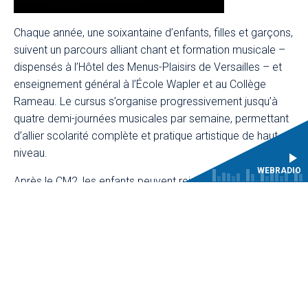
Chaque année, une soixantaine d’enfants, filles et garçons,
suivent un parcours alliant chant et formation musicale –
dispensés à l’Hôtel des Menus-Plaisirs de Versailles – et
enseignement général à l’École Wapler et au Collège
Rameau. Le cursus s’organise progressivement jusqu’à
quatre demi-journées musicales par semaine, permettant
d’allier scolarité complète et pratique artistique de haut
niveau.
WEBRADIO
Après le CM2, les enfants peuvent rejoindre le chœur des
Pages et des Chantres, qui prend part à de nombreux
projets artistiques et enregistrements dans des lieux
prestigieux tels que le Château de Versailles ou la
Philharmonie de Paris.
Les Pages et les Chantres
participent également aux Jeudis musicaux à la Chapelle
royale, moments réguliers de pratique vocale dans un
cadre exceptionnel du patrimoine musical français.