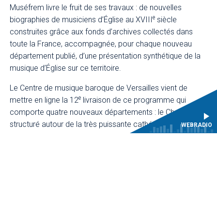
Muséfrem livre le fruit de ses travaux : de nouvelles
e
biographies de musiciens d’Église au XVIII
siècle
construites grâce aux fonds d’archives collectés dans
toute la France, accompagnée, pour chaque nouveau
département publié, d’une présentation synthétique de la
musique d’Église sur ce territoire.
Le Centre de musique baroque de Versailles vient de
e
mettre en ligne la 12
livraison de ce programme qui
comporte quatre nouveaux départements : le Cher,
structuré autour de la très puissante cathédrale de
WEBRADIO
Bourges, la Creuse, qui compte peu de corps de musique,
n'abritant aucun siège épiscopal, l’Ille-et-Vilaine, riche
département qui compte de nombreux lieux de musique
et une importante implantation d’organistes, et enfin le
Rhône qui se distinguait par l’interdiction formelle de la
musique figurée dans ses établissements séculiers ; il
compte dans ses effectifs de musiciens, pour l’essentiel,