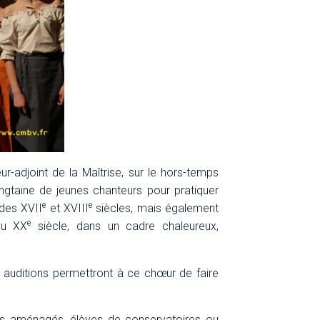
r-adjoint de la Maîtrise, sur le hors-temps
ngtaine de jeunes chanteurs pour pratiquer
e
e
des XVII
et XVIII
siècles, mais également
e
u XX
siècle, dans un cadre chaleureux,
 auditions permettront à ce chœur de faire
es aménagés, élèves de conservatoires ou