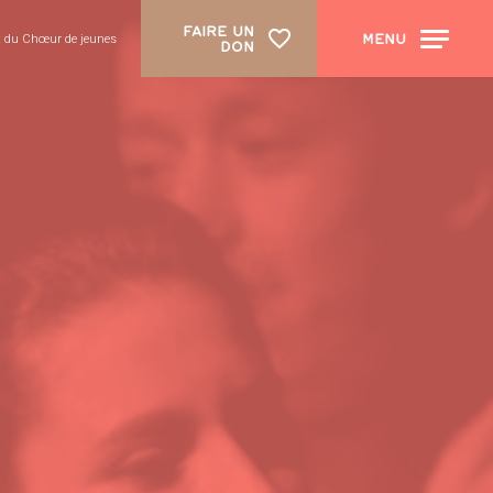
FAIRE UN
MENU
nt du Chœur de jeunes
DON