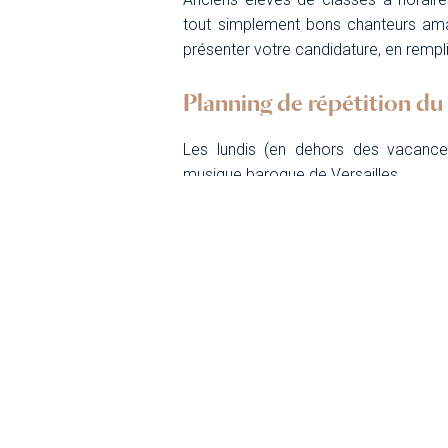
tout simplement bons chanteurs am
présenter votre candidature, en rempli
Planning de répétition d
Les lundis (en dehors des vacanc
musique baroque de Versailles.
Conditions tarifaires
Droit d’inscription annuel de 270 euro
Prérequis
Bonne capacité de lecture musicale 