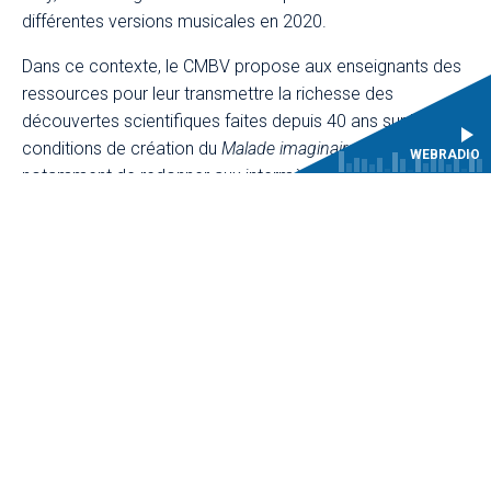
différentes versions musicales en 2020.
Dans ce contexte, le CMBV propose aux enseignants des
ressources pour leur transmettre la richesse des
découvertes scientifiques faites depuis 40 ans sur les
conditions de création du
Malade imaginaire
. L’objectif est
WEBRADIO
notamment de redonner aux intermèdes chantés et
dansés, et plus généralement à la dimension
spectaculaire de l’œuvre, toute l’importance qu’ils avaient
e
au XVII
siècle.
Le CMBV met à disposition trois types de ressources :
4 vidéos « Entretien avec » de dix minutes,
menés
par Judith le Blanc auprès de chercheurs et artistes ;
1 document PDF,
compilant les entretiens,
l’iconographie et la bibliographie ;
5 vidéos « Le thème en 3 questions »
pour une